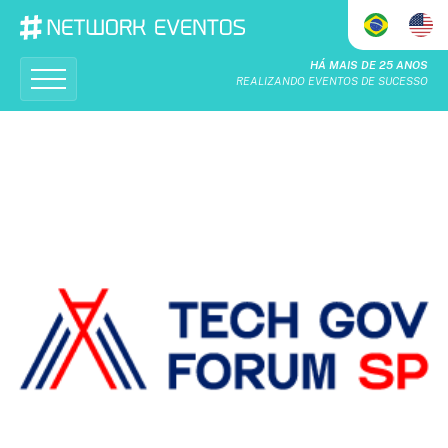
HÁ MAIS DE 25 ANOS
REALIZANDO EVENTOS DE SUCESSO
Home
Quem Somos
O Que Fazemos
Calendário
Realizações
Patrocinadores & Apoiadores
Seja um patrocinador
Contato