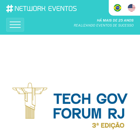
HÁ MAIS DE 25 ANOS
REALIZANDO EVENTOS DE SUCESSO
Home
Quem Somos
O Que Fazemos
Calendário
Realizações
Patrocinadores & Apoiadores
Seja um patrocinador
Contato