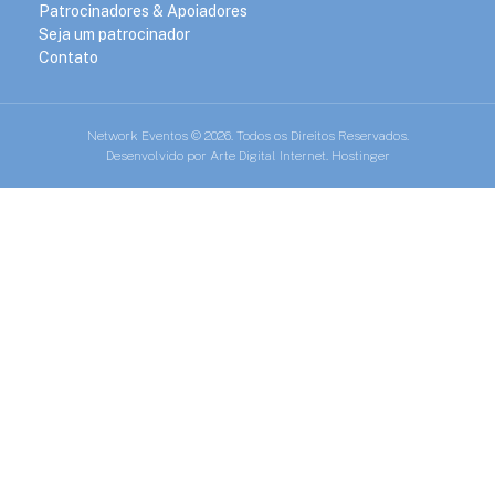
Patrocinadores & Apoiadores
Seja um patrocinador
Contato
Network Eventos © 2026. Todos os Direitos Reservados.
Desenvolvido por
Arte Digital Internet
. Hostinger