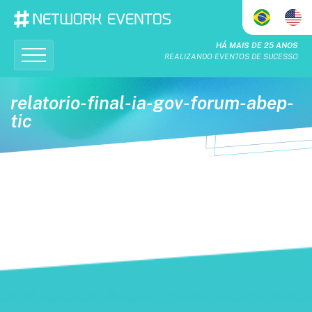
HÁ MAIS DE 25 ANOS
REALIZANDO EVENTOS DE SUCESSO
Home
relatorio-final-ia-gov-forum-abep-
Quem Somos
tic
O Que Fazemos
Calendário
Realizações
Patrocinadores & Apoiadores
Seja um patrocinador
Contato