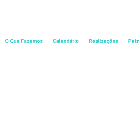
O Que Fazemos
Calendário
Realizações
Patr
ferência Latino-ameri
Paulo – SP
TREE PREMIUM MORUMBI, AMETISTA 1+2+3
04 
ue Petroni Junior, 1000 - Brooklin Novo, São Paulo - SP
o - SP - Brasil