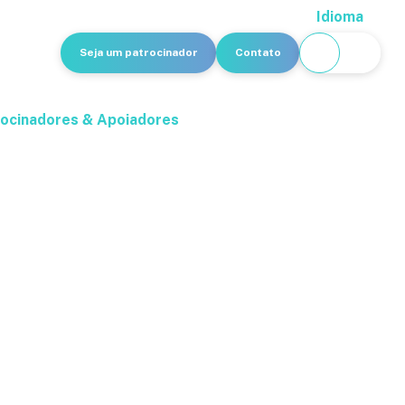
Idioma
Seja um patrocinador
Contato
ocinadores & Apoiadores
cana HomePlug
de Agosto de 2014