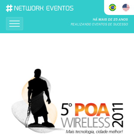
HÁ MAIS DE 25 ANOS
REALIZANDO EVENTOS DE SUCESSO
Home
Quem Somos
O Que Fazemos
Calendário
Realizações
Patrocinadores & Apoiadores
Seja um patrocinador
Contato