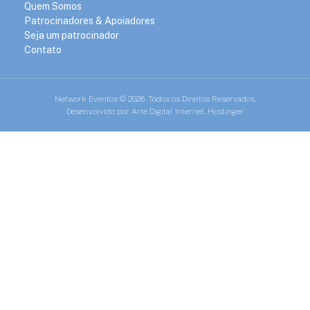
Quem Somos
Patrocinadores & Apoiadores
Seja um patrocinador
Contato
Network Eventos © 2026. Todos os Direitos Reservados.
Desenvolvido por
Arte Digital Internet
. Hostinger