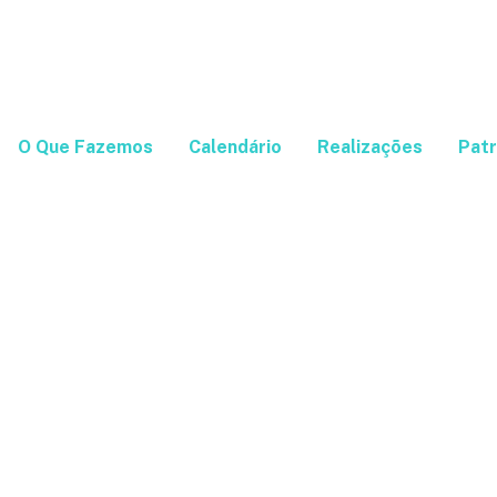
O Que Fazemos
Calendário
Realizações
Patr
Rio Wireless
e Janeiro – RJ
 PESTANA RIO ATLÂNTICA
03 - 04 de Junho d
ântica, 2964
ana - Rio de Janeiro - RJ - Brasil