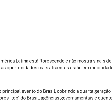
inadores
Programação
Relatórios
Fotos
érica Latina está florescendo e não mostra sinais d
s as oportunidades mais atraentes estão em mobilidad
 principal evento do Brasil, cobrindo a quarta geração
res “top” do Brasil, agências governamentais e client
o.