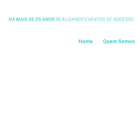
HÁ MAIS DE 25 ANOS
REALIZANDO EVENTOS DE SUCESSO
Home
Quem Somos
13ª 
Rio d
HOTEL
Av. Atl
Copacab